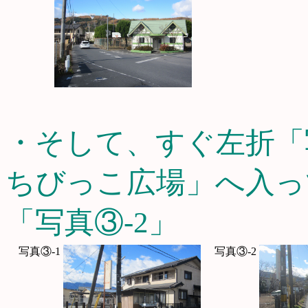
・そして、すぐ左折「
ちびっこ広場」へ入っ
「写真③-2」
写真③-1
写真③-2