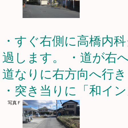
・すぐ右側に高橋内科
過します。 ・道が右
道なりに右方向へ行き
・突き当りに「和イン
写真Ｆ