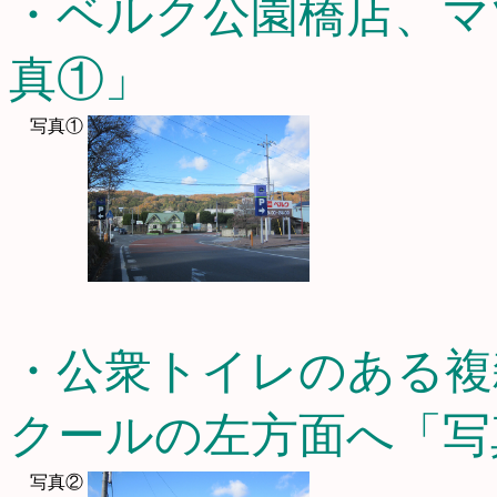
・ベルク公園橋店、マ
真①」
写真①
・公衆トイレのある複
クールの左方面へ「写
写真②