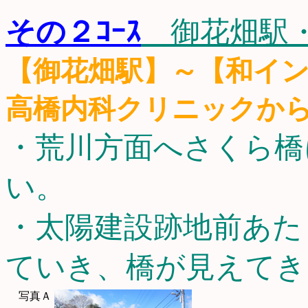
その２ｺｰｽ
御花畑駅・
【御花畑駅】～【和イ
高橋内科クリニックか
・荒川方面へさくら橋
い。
・太陽建設跡地前あた
ていき、橋が見えてき
写真Ａ