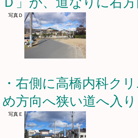
Ｄ」が、道なりに右方
写真Ｄ
・右側に高橋内科クリ
め方向へ狭い道へ入り
写真Ｅ